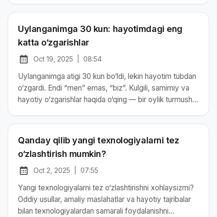
Uylanganimga 30 kun: hayotimdagi eng
katta o‘zgarishlar
Oct 19, 2025
|
08:54
at
Chop etilgan:
Uylanganimga atigi 30 kun bo‘ldi, lekin hayotim tubdan
o‘zgardi. Endi “men” emas, “biz”. Kulgili, samimiy va
hayotiy o‘zgarishlar haqida o‘qing — bir oylik turmush
tajribasidan real darslar.
Qanday qilib yangi texnologiyalarni tez
o‘zlashtirish mumkin?
Oct 2, 2025
|
07:55
at
Chop etilgan:
Yangi texnologiyalarni tez o‘zlashtirishni xohlaysizmi?
Oddiy usullar, amaliy maslahatlar va hayotiy tajribalar
bilan texnologiyalardan samarali foydalanishni