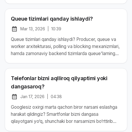
Queue tizimlari qanday ishlaydi?
Mar 13, 2026
|
10:39
at
Chop etilgan:
Queue tizimlari qanday ishlaydi? Producer, queue va
worker arxitekturasi, polling va blocking mexanizmlari,
hamda zamonaviy backend tizimlarda queue'larning
roli haqida batafsil tushuntirish.
Telefonlar bizni aqlliroq qilyaptimi yoki
dangasaroq?
Jan 17, 2026
|
04:38
at
Chop etilgan:
Googlesiz oxirgi marta qachon biror narsani eslashga
harakat qildingiz? Smartfonlar bizni dangasa
qilayotgani yo‘q, shunchaki bor narsamizni bo‘rttirib
ko‘rsatyapti. Texnologiya va inson intellekti o‘rtasidagi