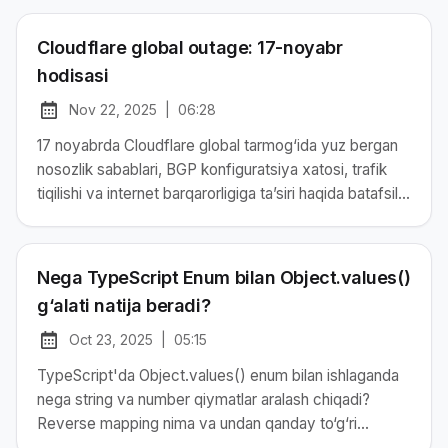
chegara haqida shaxsiy mulohazalarim.
Cloudflare global outage: 17-noyabr
hodisasi
Nov 22, 2025
|
06:28
at
Chop etilgan:
17 noyabrda Cloudflare global tarmog‘ida yuz bergan
nosozlik sabablari, BGP konfiguratsiya xatosi, trafik
tiqilishi va internet barqarorligiga ta’siri haqida batafsil
tahlil.
Nega TypeScript Enum bilan Object.values()
g‘alati natija beradi?
Oct 23, 2025
|
05:15
at
Chop etilgan:
TypeScript'da Object.values() enum bilan ishlaganda
nega string va number qiymatlar aralash chiqadi?
Reverse mapping nima va undan qanday to‘g‘ri
foydalanish kerak — real tajriba asosida tushuntirilgan