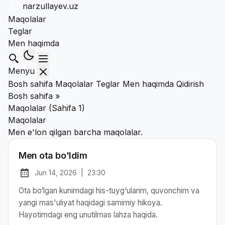
narzullayev
.uz
Maqolalar
Teglar
Men haqimda
Qidirish
Menyu
Bosh sahifa
Maqolalar
Teglar
Men haqimda
Qidirish
Bosh sahifa
»
Maqolalar (sahifa 1)
Maqolalar
Men e'lon qilgan barcha maqolalar.
Men ota bo'ldim
Jun 14, 2026
|
23:30
at
Chop etilgan:
Ota bo‘lgan kunimdagi his-tuyg‘ularim, quvonchim va
yangi mas'uliyat haqidagi samimiy hikoya.
Hayotimdagi eng unutilmas lahza haqida.