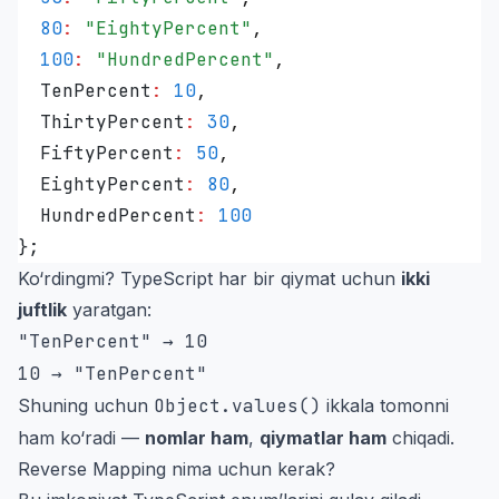
  80
:
 "
EightyPercent
"
,
  100
:
 "
HundredPercent
"
,
  TenPercent
:
 10
,
  ThirtyPercent
:
 30
,
  FiftyPercent
:
 50
,
  EightyPercent
:
 80
,
  HundredPercent
:
 100
}
;
Ko‘rdingmi? TypeScript har bir qiymat uchun
ikki
juftlik
yaratgan:
"TenPercent" → 10
10 → "TenPercent"
Shuning uchun
Object.values()
ikkala tomonni
ham ko‘radi —
nomlar ham
,
qiymatlar ham
chiqadi.
Reverse Mapping nima uchun kerak?