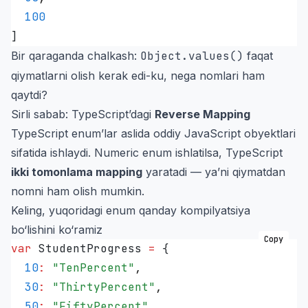
  100
]
Bir qaraganda chalkash:
Object.values()
faqat
qiymatlarni olish kerak edi-ku, nega nomlari ham
qaytdi?
Sirli sabab: TypeScript’dagi
Reverse Mapping
TypeScript enum’lar aslida oddiy JavaScript obyektlari
sifatida ishlaydi. Numeric enum ishlatilsa, TypeScript
ikki tomonlama mapping
yaratadi — ya’ni qiymatdan
nomni ham olish mumkin.
Keling, yuqoridagi enum qanday kompilyatsiya
bo‘lishini ko‘ramiz
Copy
var
 StudentProgress
 =
 {
  10
:
 "
TenPercent
"
,
  30
:
 "
ThirtyPercent
"
,
  50
:
 "
FiftyPercent
"
,