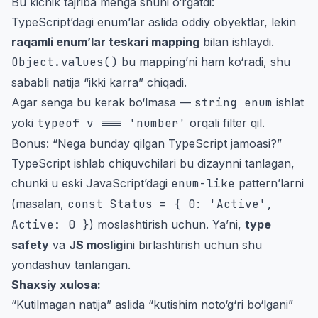
Bu kichik tajriba menga shuni o‘rgatdi:
TypeScript’dagi enum’lar aslida oddiy obyektlar, lekin
raqamli enum’lar teskari mapping
bilan ishlaydi.
Object.values()
bu mapping’ni ham ko‘radi, shu
sababli natija “ikki karra” chiqadi.
Agar senga bu kerak bo‘lmasa —
string enum
ishlat
yoki
typeof v === 'number'
orqali filter qil.
Bonus: “Nega bunday qilgan TypeScript jamoasi?”
TypeScript ishlab chiquvchilari bu dizaynni tanlagan,
chunki u eski JavaScript’dagi
enum-like
pattern’larni
(masalan,
const Status = { 0: 'Active',
Active: 0 }
) moslashtirish uchun. Ya’ni,
type
safety
va
JS mosligi
ni birlashtirish uchun shu
yondashuv tanlangan.
Shaxsiy xulosa:
“Kutilmagan natija” aslida “kutishim noto‘g‘ri bo‘lgani”