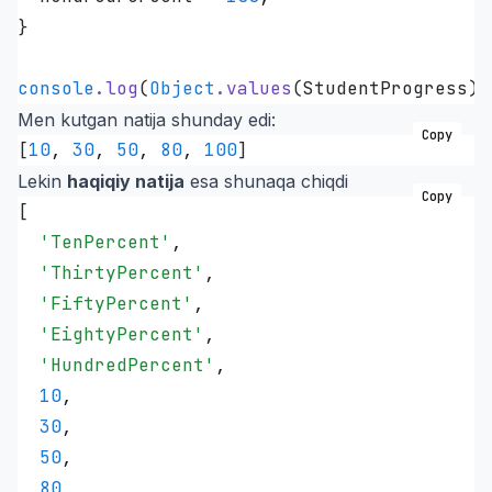
}
console
.
log
(
Object
.
values
(StudentProgress))
Men kutgan natija shunday edi:
Copy
[
10
,
 30
,
 50
,
 80
,
 100
]
Lekin
haqiqiy natija
esa shunaqa chiqdi
Copy
[
  '
TenPercent
'
,
  '
ThirtyPercent
'
,
  '
FiftyPercent
'
,
  '
EightyPercent
'
,
  '
HundredPercent
'
,
  10
,
  30
,
  50
,
  80
,