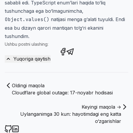
sababli edi. TypeScript enum’lari haqida to‘liq
tushunchaga ega bo‘lmagunimcha,
Object.values()
natijasi menga g‘alati tuyuldi. Endi
esa bu dizayn qarori mantiqan to‘g‘ri ekanini
tushundim.
Ushbu postni ulashing:
Share this post on Facebook
Share this post via Teleg
Yuqoriga qaytish
Oldingi maqola
Cloudflare global outage: 17-noyabr hodisasi
Keyingi maqola →
Uylanganimga 30 kun: hayotimdagi eng katta
o‘zgarishlar
Narzullayev.uz on Github
Narzullayev.uz on LinkedIn