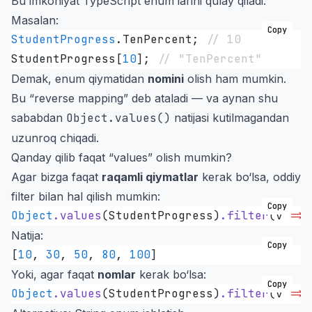
Bu imkoniyat TypeScript enum’larini qulay qiladi.
Masalan:
Copy
StudentProgress
.
TenPercent
; 
// 10
StudentProgress[
10
]; 
// "TenPercent"
Demak, enum qiymatidan
nomini
olish ham mumkin.
Bu “reverse mapping” deb ataladi — va aynan shu
sababdan
Object.values()
natijasi kutilmagandan
uzunroq chiqadi.
Qanday qilib faqat “values” olish mumkin?
Agar bizga faqat
raqamli qiymatlar
kerak bo‘lsa, oddiy
filter bilan hal qilish mumkin:
Copy
Object
.
values
(StudentProgress)
.
filter
(
v
 =>
 
Natija:
Copy
[
10
,
 30
,
 50
,
 80
,
 100
]
Yoki, agar faqat
nomlar
kerak bo‘lsa:
Copy
Object
.
values
(StudentProgress)
.
filter
(
v
 =>
 