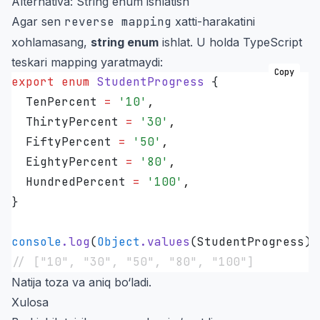
Alternativa: String enum ishlatish
Agar sen
reverse mapping
xatti-harakatini
xohlamasang,
string enum
ishlat. U holda TypeScript
teskari mapping yaratmaydi:
Copy
export
 enum
 StudentProgress
 {
  TenPercent
 =
 '
10
'
,
  ThirtyPercent
 =
 '
30
'
,
  FiftyPercent
 =
 '
50
'
,
  EightyPercent
 =
 '
80
'
,
  HundredPercent
 =
 '
100
'
,
}
console
.
log
(
Object
.
values
(StudentProgress))
// ["10", "30", "50", "80", "100"]
Natija toza va aniq bo‘ladi.
Xulosa