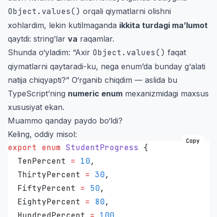
Object.values()
orqali qiymatlarni olishni
xohlardim, lekin kutilmaganda
ikkita turdagi ma’lumot
qaytdi: string’lar
va
raqamlar.
Shunda o‘yladim: “Axir
Object.values()
faqat
qiymatlarni qaytaradi-ku, nega enum’da bunday g‘alati
natija chiqyapti?” O‘rganib chiqdim — aslida bu
TypeScript’ning
numeric enum
mexanizmidagi maxsus
xususiyat ekan.
Muammo qanday paydo bo‘ldi?
Keling, oddiy misol:
Copy
export
 enum
 StudentProgress
 {
  TenPercent
 =
 10
,
  ThirtyPercent
 =
 30
,
  FiftyPercent
 =
 50
,
  EightyPercent
 =
 80
,
  HundredPercent
 =
 100
,