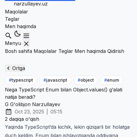
narzullayev
.uz
Maqolalar
Teglar
Men haqimda
Qidirish
Menyu
Bosh sahifa
Maqolalar
Teglar
Men haqimda
Qidirish
Ortga
#
typescript
#
javascript
#
object
#
enum
Nega TypeScript Enum bilan Object.values() g‘alati
natija beradi?
G
G'olibjon Narzullayev
Oct 23, 2025
|
05:15
Chop etilgan:
at
2 daqiqa o'qish
Yaqinda TypeScript’da kichik, lekin qiziqarli bir holatga
duch keldim. Enum bilan ishlayotganda oddiygina