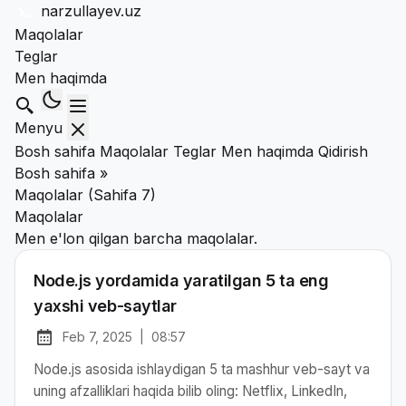
narzullayev
.uz
Maqolalar
Teglar
Men haqimda
Qidirish
Menyu
Bosh sahifa
Maqolalar
Teglar
Men haqimda
Qidirish
Bosh sahifa
»
Maqolalar (sahifa 7)
Maqolalar
Men e'lon qilgan barcha maqolalar.
Node.js yordamida yaratilgan 5 ta eng
yaxshi veb-saytlar
Feb 7, 2025
|
08:57
at
Chop etilgan:
Node.js asosida ishlaydigan 5 ta mashhur veb-sayt va
uning afzalliklari haqida bilib oling: Netflix, LinkedIn,