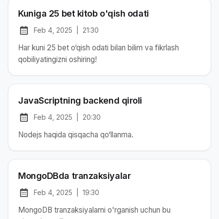
Kuniga 25 bet kitob o'qish odati
Feb 4, 2025
|
21:30
at
Chop etilgan:
Har kuni 25 bet o‘qish odati bilan bilim va fikrlash
qobiliyatingizni oshiring!
JavaScriptning backend qiroli
Feb 4, 2025
|
20:30
at
Chop etilgan:
Nodejs haqida qisqacha qo‘llanma.
MongoDBda tranzaksiyalar
Feb 4, 2025
|
19:30
at
Chop etilgan:
MongoDB tranzaksiyalarni o'rganish uchun bu