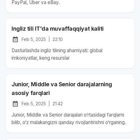
PayPal, Uber va eBay.
Ingliz tili IT'da muvaffaqqiyat kaliti
Feb 5, 2025
|
22:10
at
Chop etilgan:
Dasturlashda ingliz tilining ahamiyati: global
imkoniyatlar, keng resurslar
Junior, Middle va Senior darajalarning
asosiy farqlari
Feb 5, 2025
|
21:42
at
Chop etilgan:
Junior, Middle va Senior darajalari o‘rtasidagi farqlarni
bilib, o‘z malakangizni qanday rivojlantirishni o‘rganing.