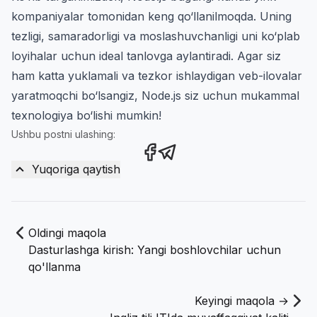
kompaniyalar tomonidan keng qo‘llanilmoqda. Uning
tezligi, samaradorligi va moslashuvchanligi uni ko‘plab
loyihalar uchun ideal tanlovga aylantiradi. Agar siz
ham katta yuklamali va tezkor ishlaydigan veb-ilovalar
yaratmoqchi bo‘lsangiz, Node.js siz uchun mukammal
texnologiya bo‘lishi mumkin!
Ushbu postni ulashing:
Share this post on Facebook
Share this post via Teleg
Yuqoriga qaytish
Oldingi maqola
Dasturlashga kirish: Yangi boshlovchilar uchun
qo'llanma
Keyingi maqola →