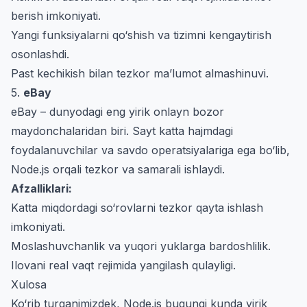
berish imkoniyati.
Yangi funksiyalarni qo‘shish va tizimni kengaytirish
osonlashdi.
Past kechikish bilan tezkor ma’lumot almashinuvi.
5.
eBay
eBay – dunyodagi eng yirik onlayn bozor
maydonchalaridan biri. Sayt katta hajmdagi
foydalanuvchilar va savdo operatsiyalariga ega bo‘lib,
Node.js orqali tezkor va samarali ishlaydi.
Afzalliklari:
Katta miqdordagi so‘rovlarni tezkor qayta ishlash
imkoniyati.
Moslashuvchanlik va yuqori yuklarga bardoshlilik.
Ilovani real vaqt rejimida yangilash qulayligi.
Xulosa
Ko‘rib turganimizdek, Node.js bugungi kunda yirik