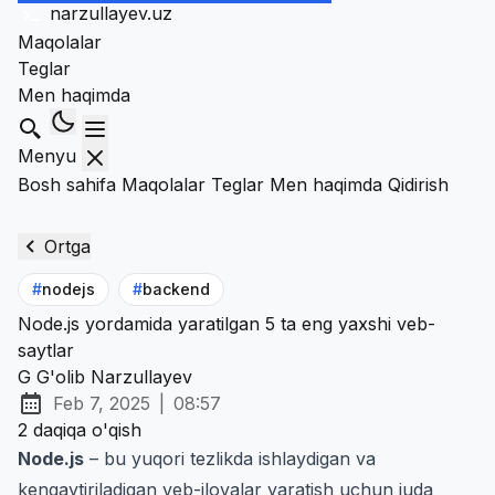
narzullayev
.uz
Maqolalar
Teglar
Men haqimda
Qidirish
Menyu
Bosh sahifa
Maqolalar
Teglar
Men haqimda
Qidirish
Ortga
#
nodejs
#
backend
Node.js yordamida yaratilgan 5 ta eng yaxshi veb-
saytlar
G
G'olib Narzullayev
Feb 7, 2025
|
08:57
Chop etilgan:
at
2 daqiqa o'qish
Node.js
– bu yuqori tezlikda ishlaydigan va
kengaytiriladigan veb-ilovalar yaratish uchun juda