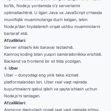
bo‘lib, Node.js yordamida o‘z serverlarini
optimallashtirdi. U ilgari Java va JavaScript o‘rtasida
muvofiqlik muammolariga duch kelgan, lekin
Node.js’dan foydalanish orqali ushbu muammolarni
bartaraf etdi.
Afzalliklari:
Server ishlashi ikki baravar tezlashdi.
Kamroq koding bilan yuqori samaradorlikka erishildi.
Backend va frontend bir xil tilda yozilgan.
4.
Uber
Uber – dunyodagi eng yirik taksi xizmati
platformalaridan biri. Uber real vaqt rejimida
buyurtmalarni qabul qilish va qayta ishlash uchun
Node.js’ni tanlagan.
Afzalliklari:
Asinxron dasturlash orqali real vaqt rejimida ishlov