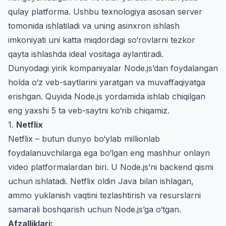
qulay platforma. Ushbu texnologiya asosan server
tomonida ishlatiladi va uning asinxron ishlash
imkoniyati uni katta miqdordagi so‘rovlarni tezkor
qayta ishlashda ideal vositaga aylantiradi.
Dunyodagi yirik kompaniyalar Node.js’dan foydalangan
holda o‘z veb-saytlarini yaratgan va muvaffaqiyatga
erishgan. Quyida Node.js yordamida ishlab chiqilgan
eng yaxshi 5 ta veb-saytni ko‘rib chiqamiz.
1.
Netflix
Netflix – butun dunyo bo‘ylab millionlab
foydalanuvchilarga ega bo‘lgan eng mashhur onlayn
video platformalardan biri. U Node.js’ni backend qismi
uchun ishlatadi. Netflix oldin Java bilan ishlagan,
ammo yuklanish vaqtini tezlashtirish va resurslarni
samarali boshqarish uchun Node.js’ga o‘tgan.
Afzalliklari: