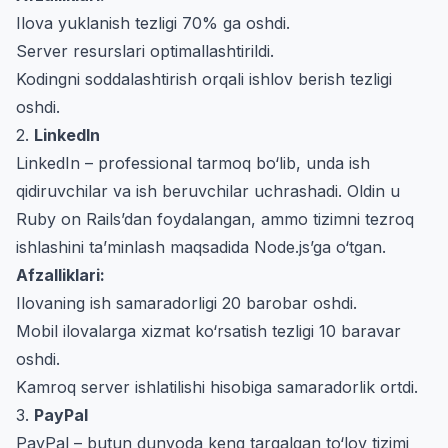
Ilova yuklanish tezligi 70% ga oshdi.
Server resurslari optimallashtirildi.
Kodingni soddalashtirish orqali ishlov berish tezligi
oshdi.
2.
LinkedIn
LinkedIn – professional tarmoq bo‘lib, unda ish
qidiruvchilar va ish beruvchilar uchrashadi. Oldin u
Ruby on Rails’dan foydalangan, ammo tizimni tezroq
ishlashini ta’minlash maqsadida Node.js’ga o‘tgan.
Afzalliklari:
Ilovaning ish samaradorligi 20 barobar oshdi.
Mobil ilovalarga xizmat ko‘rsatish tezligi 10 baravar
oshdi.
Kamroq server ishlatilishi hisobiga samaradorlik ortdi.
3.
PayPal
PayPal – butun dunyoda keng tarqalgan to‘lov tizimi