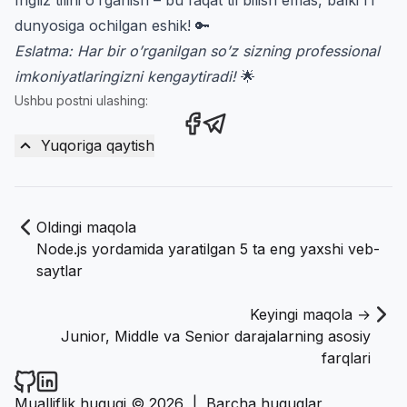
dunyosiga ochilgan eshik! 🔑
Eslatma: Har bir o’rganilgan so’z sizning professional
imkoniyatlaringizni kengaytiradi!
🌟
Ushbu postni ulashing:
Share this post on Facebook
Share this post via Teleg
Yuqoriga qaytish
Oldingi maqola
Node.js yordamida yaratilgan 5 ta eng yaxshi veb-
saytlar
Keyingi maqola →
Junior, Middle va Senior darajalarning asosiy
farqlari
Narzullayev.uz on Github
Narzullayev.uz on LinkedIn
Mualliflik huquqi © 2026
|
Barcha huquqlar