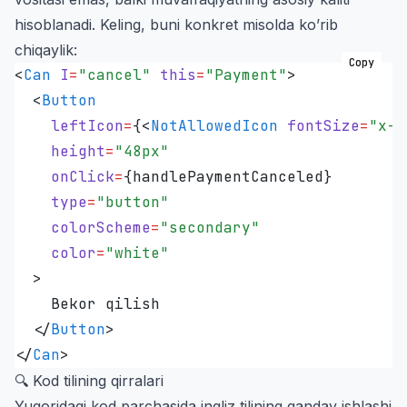
hisoblanadi. Keling, buni konkret misolda ko’rib
chiqaylik:
Copy
<
Can
 I
=
"
cancel
"
 this
=
"
Payment
"
>
  <
Button
    leftIcon
=
{
<
NotAllowedIcon
 fontSize
=
"
x-l
    height
=
"
48px
"
    onClick
=
{
handlePaymentCanceled
}
    type
=
"
button
"
    colorScheme
=
"
secondary
"
    color
=
"
white
"
  >
    Bekor qilish
  </
Button
>
</
Can
>
🔍 Kod tilining qirralari
Yuqoridagi kod parchasida ingliz tilining qanday ishlashi