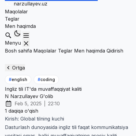
narzullayev
.uz
Maqolalar
Teglar
Men haqimda
Qidirish
Menyu
Bosh sahifa
Maqolalar
Teglar
Men haqimda
Qidirish
Ortga
#
english
#
coding
Ingliz tili IT'da muvaffaqqiyat kaliti
N
Narzullayev G'olib
Feb 5, 2025
|
22:10
Chop etilgan:
at
1 daqiqa o'qish
Kirish: Global tilning kuchi
Dasturlash dunoyasida ingliz tili faqat kommunikatsiya
vositasi emas, balki muvaffaqiyatning asosiy kaliti