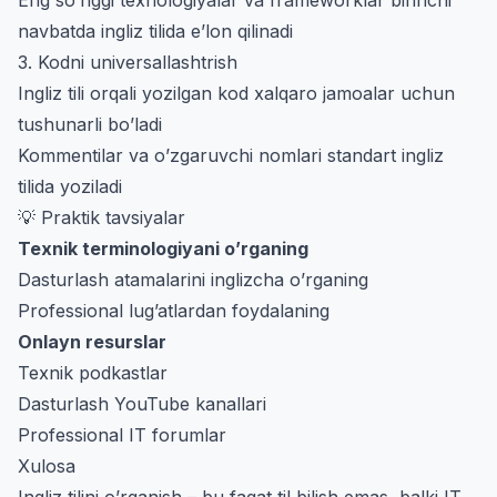
navbatda ingliz tilida e’lon qilinadi
3. Kodni universallashtrish
Ingliz tili orqali yozilgan kod xalqaro jamoalar uchun
tushunarli bo’ladi
Kommentilar va o’zgaruvchi nomlari standart ingliz
tilida yoziladi
💡 Praktik tavsiyalar
Texnik terminologiyani o’rganing
Dasturlash atamalarini inglizcha o’rganing
Professional lug’atlardan foydalaning
Onlayn resurslar
Texnik podkastlar
Dasturlash YouTube kanallari
Professional IT forumlar
Xulosa
Ingliz tilini o’rganish – bu faqat til bilish emas, balki IT