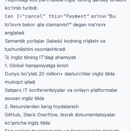
ko’rinib turibdi:
Can I="cancel" this="Payment"
so’rovi “Bu
to’lovni bekor qila olamanmi?” degan ma’noni
anglatadi
Semantik yorliqlar (labels) kodning o’qilishi va
tushunilishini osonlashtiradi
🚀 Ingliz tilining IT’dagi ahamiyati
1. Global hamjamiyatga kirish
Dunyo bo’ylab 20 million+ dasturchilar ingliz tilida
muloqot qiladi
Xalqaro IT konferentsiyalar va onlayn platformalar
asosan ingliz tilida
2. Resurslardan keng foydalanish
GitHub, Stack Overflow, texnik dokumentatsiyalar
ko’pincha ingliz tilida
Eng so’nggi texnologiyalar va frameworklar birinchi