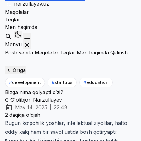
narzullayev
.uz
Maqolalar
Teglar
Men haqimda
Qidirish
Menyu
Bosh sahifa
Maqolalar
Teglar
Men haqimda
Qidirish
Ortga
#
development
#
startups
#
education
Bizga nima qolyapti o‘zi?
G
G'olibjon Narzullayev
May 14, 2025
|
22:48
Chop etilgan:
at
2 daqiqa o'qish
Bugun ko‘pchilik yoshlar, intellektual ziyolilar, hatto
oddiy xalq ham bir savol ustida bosh qotiryapti:
Nega har bir tizimni biz emas, boshqalar kelib