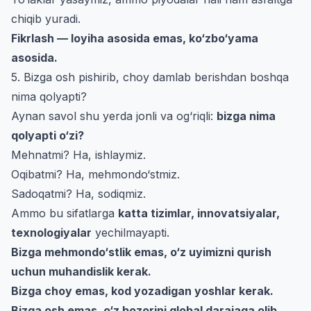
chiqib yuradi.
Fikrlash — loyiha asosida emas, ko‘zbo‘yama
asosida.
5. Bizga osh pishirib, choy damlab berishdan boshqa
nima qolyapti?
Aynan savol shu yerda jonli va og‘riqli:
bizga nima
qolyapti o‘zi?
Mehnatmi? Ha, ishlaymiz.
Oqibatmi? Ha, mehmondo‘stmiz.
Sadoqatmi? Ha, sodiqmiz.
Ammo bu sifatlarga
katta tizimlar, innovatsiyalar,
texnologiyalar
yechilmayapti.
Bizga mehmondo‘stlik emas, o‘z uyimizni qurish
uchun muhandislik kerak.
Bizga choy emas, kod yozadigan yoshlar kerak.
Bizga osh emas, o‘z bozorini global darajaga olib