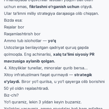
uchun emas,
fikrlashni o‘rganish uchun
o‘qiydi.
Ular ta’limni milliy strategiya darajasiga olib chiqqan.
Bizda esa:
Rejalar bor
Raqamlashtirish bor
Ammo tub islohotlar —
yo‘q
Ustozlarga berilayotgan qadriyat quruq gapda
qolmoqda. Eng achinarlisi,
xalq ta’limi siyosiy PR
mavzusiga aylanib qolgan.
4. Xitoyliklar tunellar, minoralar qurib bersa…
Xitoy infratuzilmani faqat qurmaydi —
strategik
o‘ylaydi.
Biror yo‘l qurilsa, u yo‘l qayerga olib borishini
50 yil oldin rejalashtiradi.
Biz-chi?
Yo‘l quramiz, lekin 3 yildan keyin buzamiz.
Yo‘laklar yasaymiz, ammo piyodalar hali ham asfaltga