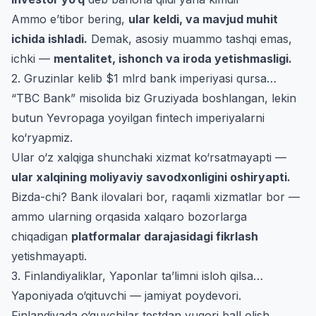
Ammo e’tibor bering,
ular keldi, va mavjud muhit
ichida ishladi.
Demak, asosiy muammo tashqi emas,
ichki —
mentalitet, ishonch va iroda yetishmasligi.
2. Gruzinlar kelib $1 mlrd bank imperiyasi qursa…
“TBC Bank” misolida biz Gruziyada boshlangan, lekin
butun Yevropaga yoyilgan fintech imperiyalarni
ko‘ryapmiz.
Ular o‘z xalqiga shunchaki xizmat ko‘rsatmayapti —
ular xalqining moliyaviy savodxonligini oshiryapti.
Bizda-chi? Bank ilovalari bor, raqamli xizmatlar bor —
ammo ularning orqasida xalqaro bozorlarga
chiqadigan
platformalar darajasidagi fikrlash
yetishmayapti.
3. Finlandiyaliklar, Yaponlar ta’limni isloh qilsa…
Yaponiyada o‘qituvchi — jamiyat poydevori.
Finlandiyada o‘quvchilar testdan yuqori ball olish