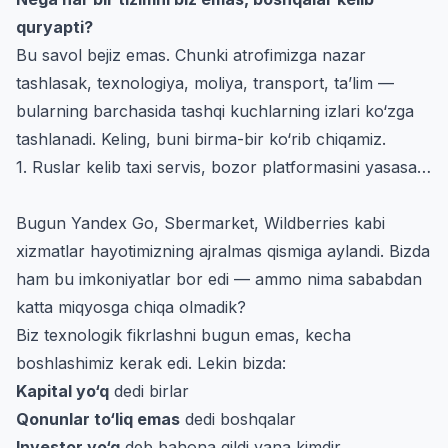
quryapti?
Bu savol bejiz emas. Chunki atrofimizga nazar
tashlasak, texnologiya, moliya, transport, ta’lim —
bularning barchasida tashqi kuchlarning izlari ko‘zga
tashlanadi. Keling, buni birma-bir ko‘rib chiqamiz.
1. Ruslar kelib taxi servis, bozor platformasini yasasa…
Bugun Yandex Go, Sbermarket, Wildberries kabi
xizmatlar hayotimizning ajralmas qismiga aylandi. Bizda
ham bu imkoniyatlar bor edi — ammo nima sababdan
katta miqyosga chiqa olmadik?
Biz texnologik fikrlashni bugun emas, kecha
boshlashimiz kerak edi. Lekin bizda:
Kapital yo‘q
dedi birlar
Qonunlar to‘liq emas
dedi boshqalar
Investor yo‘q
deb bahona qildi yana kimdir