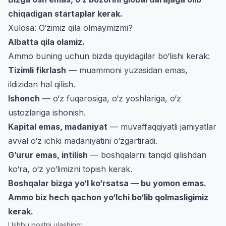
chiqadigan startaplar kerak.
Xulosa: O‘zimiz qila olmaymizmi?
Albatta qila olamiz.
Ammo buning uchun bizda quyidagilar bo‘lishi kerak:
Tizimli fikrlash
— muammoni yuzasidan emas,
ildizidan hal qilish.
Ishonch
— o‘z fuqarosiga, o‘z yoshlariga, o‘z
ustozlariga ishonish.
Kapital emas, madaniyat
— muvaffaqqiyatli jamiyatlar
avval o‘z ichki madaniyatini o‘zgartiradi.
G’urur emas, intilish
— boshqalarni tanqid qilishdan
ko‘ra, o‘z yo‘limizni topish kerak.
Boshqalar bizga yo‘l ko‘rsatsa — bu yomon emas.
Ammo biz hech qachon yo‘lchi bo‘lib qolmasligimiz
kerak.
Ushbu postni ulashing: