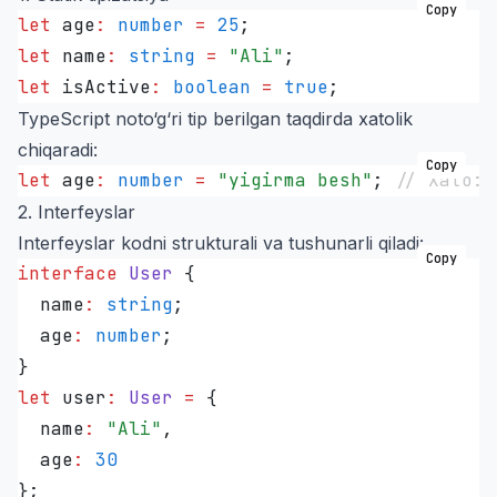
Copy
let
 age
:
 number
 =
 25
;
let
 name
:
 string
 =
 "
Ali
"
;
let
 isActive
:
 boolean
 =
 true
;
TypeScript noto‘g‘ri tip berilgan taqdirda xatolik
chiqaradi:
Copy
let
 age
:
 number
 =
 "
yigirma besh
"
; 
// Xato: 
2. Interfeyslar
Interfeyslar kodni strukturali va tushunarli qiladi:
Copy
interface
 User
 {
  name
:
 string
;
  age
:
 number
;
}
let
 user
:
 User
 =
 {
  name
:
 "
Ali
"
,
  age
:
 30
}
;