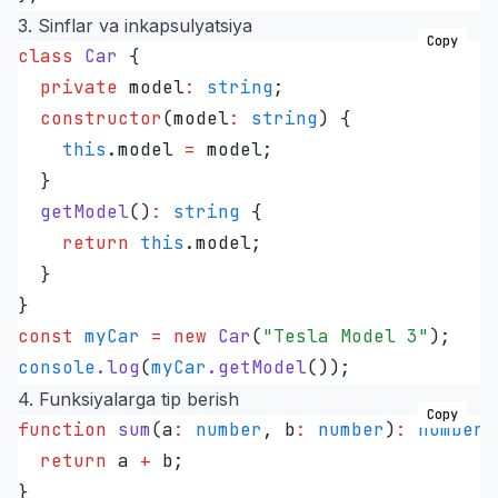
3. Sinflar va inkapsulyatsiya
Copy
class
 Car
 {
  private
 model
:
 string
;
  constructor
(
model
:
 string
)
 {
    this
.
model
 =
 model;
  }
  getModel
()
:
 string
 {
    return
 this
.
model
;
  }
}
const
 myCar
 =
 new
 Car
(
"
Tesla Model 3
"
);
console
.
log
(
myCar
.
getModel
());
4. Funksiyalarga tip berish
Copy
function
 sum
(
a
:
 number
,
 b
:
 number
)
:
 number
 
  return
 a 
+
 b;
}