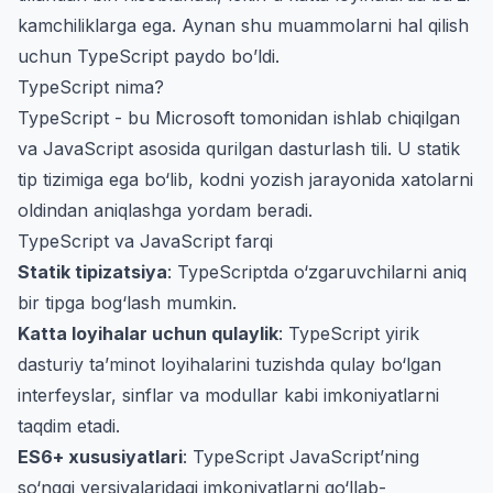
kamchiliklarga ega. Aynan shu muammolarni hal qilish
uchun TypeScript paydo bo’ldi.
TypeScript nima?
TypeScript - bu Microsoft tomonidan ishlab chiqilgan
va JavaScript asosida qurilgan dasturlash tili. U statik
tip tizimiga ega bo‘lib, kodni yozish jarayonida xatolarni
oldindan aniqlashga yordam beradi.
TypeScript va JavaScript farqi
Statik tipizatsiya
: TypeScriptda o‘zgaruvchilarni aniq
bir tipga bog‘lash mumkin.
Katta loyihalar uchun qulaylik
: TypeScript yirik
dasturiy ta’minot loyihalarini tuzishda qulay bo‘lgan
interfeyslar, sinflar va modullar kabi imkoniyatlarni
taqdim etadi.
ES6+ xususiyatlari
: TypeScript JavaScript’ning
so‘nggi versiyalaridagi imkoniyatlarni qo‘llab-