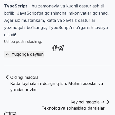
TypeScript
- bu zamonaviy va kuchli dasturlash tili
bo‘lib, JavaScript’ga qo‘shimcha imkoniyatlar qo‘shadi.
Agar siz mustahkam, katta va xavfsiz dasturlar
yozmoqchi bo‘lsangiz, TypeScript’ni o‘rganish tavsiya
etiladi!
Ushbu postni ulashing:
Share this post on Facebook
Share this post via Teleg
Yuqoriga qaytish
Oldingi maqola
Katta loyihalarni design qilish: Muhim asoslar va
yondashuvlar
Keyingi maqola →
Texnologiya sohasidagi darajalar
Narzullayev.uz on Github
Narzullayev.uz on LinkedIn