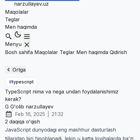
narzullayev
.uz
Maqolalar
Teglar
Men haqimda
Qidirish
Menyu
Bosh sahifa
Maqolalar
Teglar
Men haqimda
Qidirish
Ortga
#
typescript
TypeScript nima va nega undan foydalanishimiz
kerak?
G
G'olib narzullayev
Feb 16, 2025
|
21:32
Chop etilgan:
at
2 daqiqa o'qish
JavaScript dunyodagi eng mashhur dasturlash
tillaridan biri hisoblanadi, lekin u katta loyihalarda ba’zi