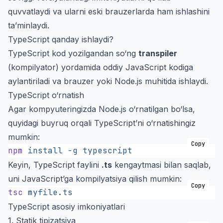
quvvatlaydi va ularni eski brauzerlarda ham ishlashini
ta’minlaydi.
TypeScript qanday ishlaydi?
TypeScript kod yozilgandan so‘ng
transpiler
(kompilyator) yordamida oddiy JavaScript kodiga
aylantiriladi va brauzer yoki Node.js muhitida ishlaydi.
TypeScript o‘rnatish
Agar kompyuteringizda Node.js o‘rnatilgan bo‘lsa,
quyidagi buyruq orqali TypeScript’ni o‘rnatishingiz
mumkin:
Copy
npm
 install
 -g
 typescript
Keyin, TypeScript faylini
.ts
kengaytmasi bilan saqlab,
uni JavaScript’ga kompilyatsiya qilish mumkin:
Copy
tsc
 myfile.ts
TypeScript asosiy imkoniyatlari
1. Statik tipizatsiya