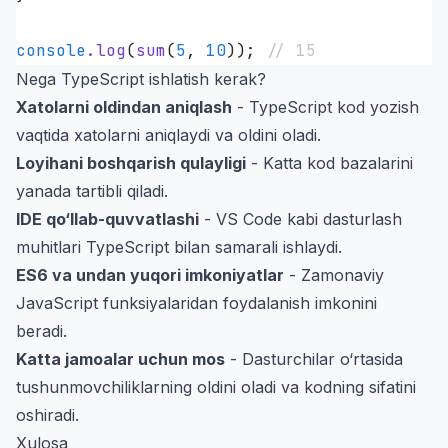
console
.
log
(
sum
(
5
,
 10
)); 
// 15
Nega TypeScript ishlatish kerak?
Xatolarni oldindan aniqlash
- TypeScript kod yozish
vaqtida xatolarni aniqlaydi va oldini oladi.
Loyihani boshqarish qulayligi
- Katta kod bazalarini
yanada tartibli qiladi.
IDE qo‘llab-quvvatlashi
- VS Code kabi dasturlash
muhitlari TypeScript bilan samarali ishlaydi.
ES6 va undan yuqori imkoniyatlar
- Zamonaviy
JavaScript funksiyalaridan foydalanish imkonini
beradi.
Katta jamoalar uchun mos
- Dasturchilar o‘rtasida
tushunmovchiliklarning oldini oladi va kodning sifatini
oshiradi.
Xulosa