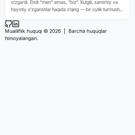
o‘zgardi. Endi “men” emas, “biz”. Kulgili, samimiy va
hayotiy o‘zgarishlar haqida o‘qing — bir oylik turmush
tajribasidan real darslar.
Narzullayev.uz on Github
Narzullayev.uz on LinkedIn
Mualliflik huquqi © 2026
|
Barcha huquqlar
himoyalangan.