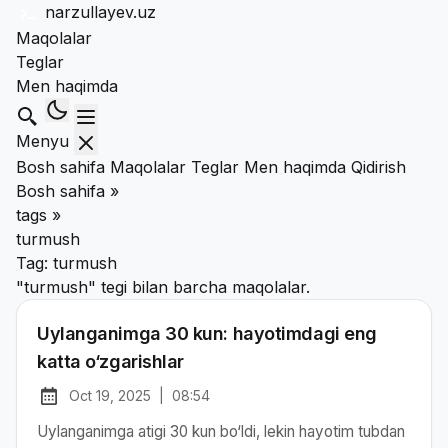
narzullayev
.uz
Maqolalar
Teglar
Men haqimda
Qidirish
Menyu
Bosh sahifa
Maqolalar
Teglar
Men haqimda
Qidirish
Bosh sahifa
»
tags
»
turmush
Tag:
turmush
"turmush" tegi bilan barcha maqolalar.
Uylanganimga 30 kun: hayotimdagi eng
katta o‘zgarishlar
Oct 19, 2025
|
08:54
at
Chop etilgan:
Uylanganimga atigi 30 kun bo‘ldi, lekin hayotim tubdan