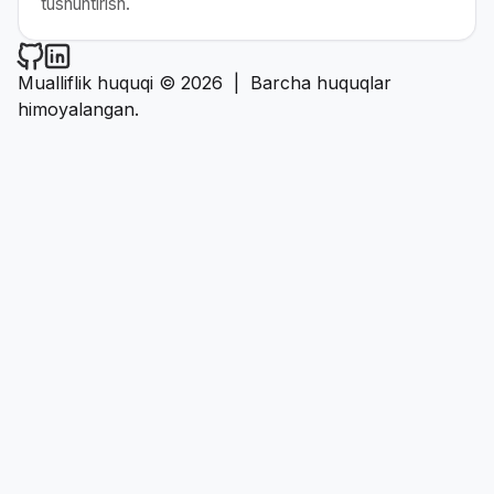
tushuntirish.
Narzullayev.uz on Github
Narzullayev.uz on LinkedIn
Mualliflik huquqi © 2026
|
Barcha huquqlar
himoyalangan.