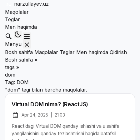
narzullayev
.uz
Maqolalar
Teglar
Men haqimda
Qidirish
Menyu
Bosh sahifa
Maqolalar
Teglar
Men haqimda
Qidirish
Bosh sahifa
»
tags
»
dom
Tag:
DOM
"dom" tegi bilan barcha maqolalar.
Virtual DOM nima? (ReactJS)
Apr 24, 2025
|
21:03
at
Chop etilgan:
React’dagi Virtual DOM qanday ishlashi va u sahifa
yangilanishini qanday tezlashtirishi haqida batafsil