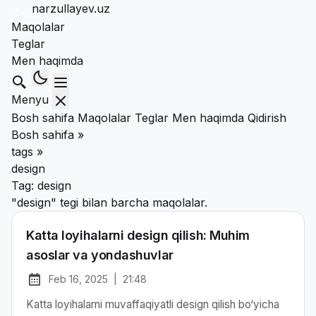
narzullayev
.uz
Maqolalar
Teglar
Men haqimda
Qidirish
Menyu
Bosh sahifa
Maqolalar
Teglar
Men haqimda
Qidirish
Bosh sahifa
»
tags
»
design
Tag:
design
"design" tegi bilan barcha maqolalar.
Katta loyihalarni design qilish: Muhim
asoslar va yondashuvlar
Feb 16, 2025
|
21:48
at
Chop etilgan:
Katta loyihalarni muvaffaqiyatli design qilish bo‘yicha